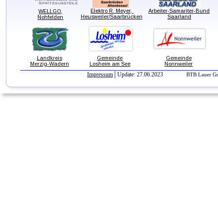
Elektro R. Meyer, 
Arbeiter-Samariter-Bund
WELLGO,
Heusweiler/Saarbrücken
Saarland
Nohfelden
Landkreis
Gemeinde
Gemeinde
Merzig-Wadern
Losheim am See
Nonnweiler
Impressum
│Update: 27.06.2023                
BTB Lauer Gm