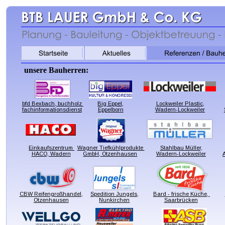
unsere Bauherren:
bfd Bexbach, buchholz 
Big Eppel,
Lockweiler Plastic,
fachinformationsdienst
Eppelborn
Wadern-Lockweiler
Einkaufszentrum 
Wagner Tiefkühlprodukte 
Stahlbau Müller,
HACO, Wadern
GmbH, Otzenhausen
Wadern-Lockweiler
CBW Reifengroßhandel,
Spedition Jungels,
Bard - frische Küche, 
Otzenhausen
Nunkirchen
Saarbrücken