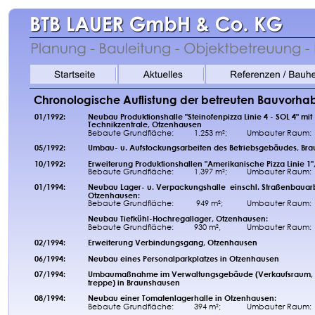
Chronologische Auflistung der betreuten Bauvorhab
01/1992:
Neubau Produktionshalle "Steinofenpizza Linie 4 - SOL 4" mit 
Technikzentrale, Otzenhausen
Bebaute Grundfläche:
1.253 m²;
Umbauter Raum:
05/1992: 
Umbau- u. Aufstockungsarbeiten des Betriebsgebäudes, Bra
10/1992: 
Erweiterung Produktionshallen "Amerikanische Pizza Linie 1",
Bebaute Grundfläche:
1.397 m²;
Umbauter Raum: 
01/1994: 
Neubau Lager- u. Verpackungshalle  einschl. Straßenbauarb
Otzenhausen:
Bebaute Grundfläche:
 949 m²;
Umbauter Raum: 
Neubau Tiefkühl-Hochregallager, Otzenhausen:
Bebaute Grundfläche:
930 m²,
Umbauter Raum:
02/1994:
Erweiterung Verbindungsgang, Otzenhausen
06/1994: 
Neubau eines Personalparkplatzes in Otzenhausen
07/1994: 
Umbaumaßnahme im Verwaltungsgebäude (Verkaufsraum, F
treppe) in Braunshausen
08/1994: 
Neubau einer Tomatenlagerhalle in Otzenhausen:
Bebaute Grundfläche:
394 m²;
Umbauter Raum: 