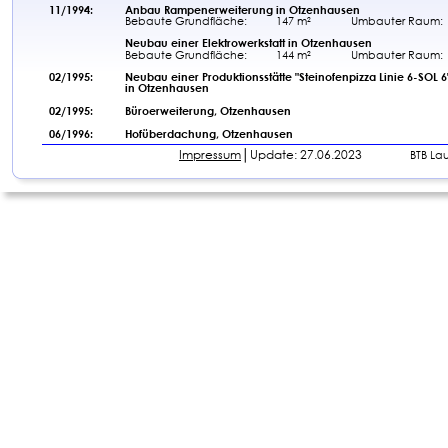
11/1994: 
Anbau Rampenerweiterung in Otzenhausen
Bebaute Grundfläche:
147 m²
Umbauter Raum: 
Neubau einer Elektrowerkstatt in Otzenhausen
Bebaute Grundfläche:
144 m²
Umbauter Raum:
02/1995: 
Neubau einer Produktionsstätte "Steinofenpizza Linie 6-SOL 6
in Otzenhausen
02/1995:
Büroerweiterung, Otzenhausen
06/1996:
Hofüberdachung, Otzenhausen
Impressum
│Update: 27.06.2023                
BTB La